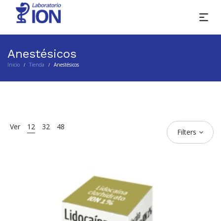
Anestésicos
Inicio
Tienda
Anestésicos
/
/
Ver
12
32
48
Filters