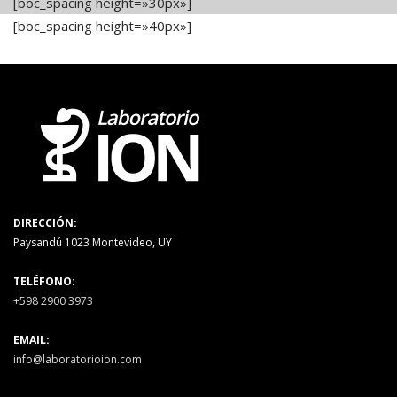
[boc_spacing height=»30px»]
[boc_spacing height=»40px»]
DIRECCIÓN:
Paysandú 1023 Montevideo, UY
TELÉFONO:
+598 2900 3973
EMAIL:
info@laboratorioion.com