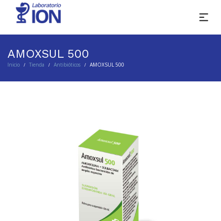
AMOXSUL 500
Inicio
Tienda
Antibióticos
AMOXSUL 500
/
/
/