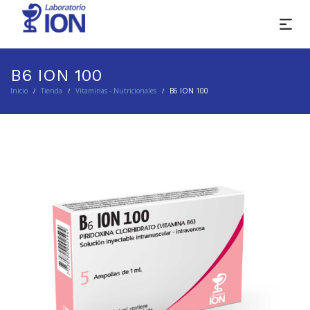
B6 ION 100
Inicio
Tienda
Vitaminas - Nutricionales
B6 ION 100
/
/
/