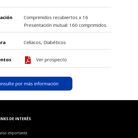
ación
Comprimidos recubiertos x 16
Presentación mutual: 160 comprimidos.
ara
Celíacos, Diabéticos
ntos
Ver prospecto
onsulte por más información
INKS DE INTERÉS
viso importante