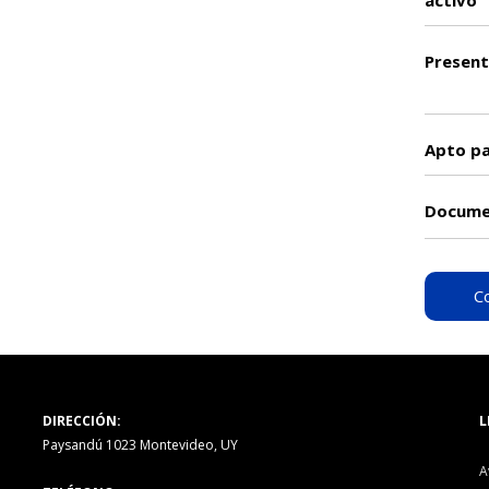
activo
Present
Apto p
Docume
C
DIRECCIÓN:
L
Paysandú 1023 Montevideo, UY
A