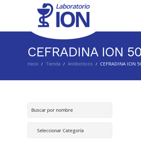
CEFRADINA ION 5
Laboratorio
Inicio
Tienda
Antibióticos
CEFRADINA ION 5
/
/
/
ION
Buscar