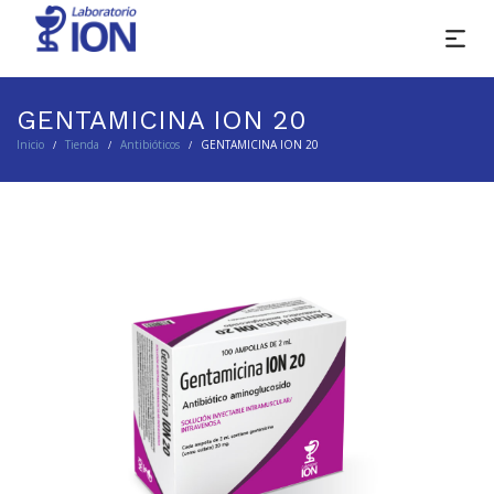
GENTAMICINA ION 20
Inicio
Tienda
Antibióticos
GENTAMICINA ION 20
/
/
/