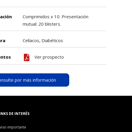
ación
Comprimidos x 10. Presentación
mutual: 20 blisters.
ara
Celíacos, Diabéticos
ntos
Ver prospecto
onsulte por más información
INKS DE INTERÉS
viso importante