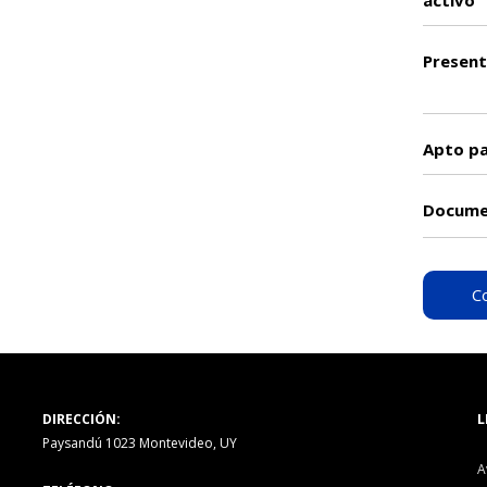
activo
Present
Apto p
Docume
C
DIRECCIÓN:
L
Paysandú 1023 Montevideo, UY
A