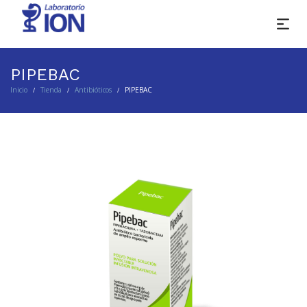
PIPEBAC
Inicio
Tienda
Antibióticos
PIPEBAC
/
/
/