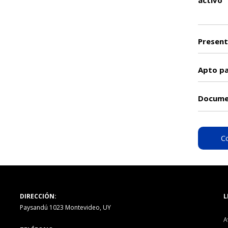
activo
Present
Apto p
Docume
C
DIRECCIÓN:
L
Paysandú 1023 Montevideo, UY
A