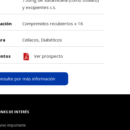
750mg de Sultamicilina (como tosilato)
y excipientes c.s.
ación
Comprimidos recubiertos x 16
ara
Celíacos, Diabéticos
ntos
Ver prospecto
onsulte por más información
INKS DE INTERÉS
viso importante